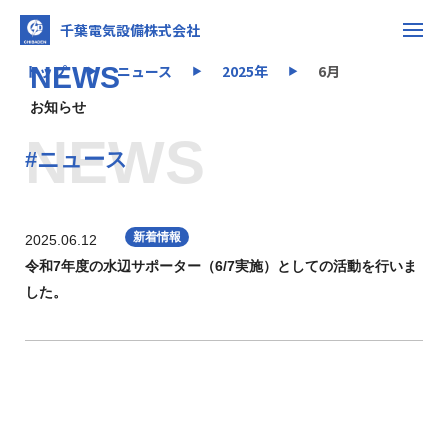
千葉電気設備株式会社
トップ
NEWS
ニュース
2025年
6月
▶
▶
▶
お知らせ
NEWS
#ニュース
新着情報
2025.06.12
令和7年度の水辺サポーター（6/7実施）としての活動を行いま
した。