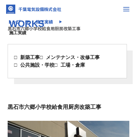
千葉電気設備株式会社
トップ
WORKS
施工実績
▶
▶
黒石市六郷小学校給食用厨房改築工事
施工実績
新築工事
メンテナンス・改修工事
公共施設・学校
工場・倉庫
黒石市六郷小学校給食用厨房改築工事