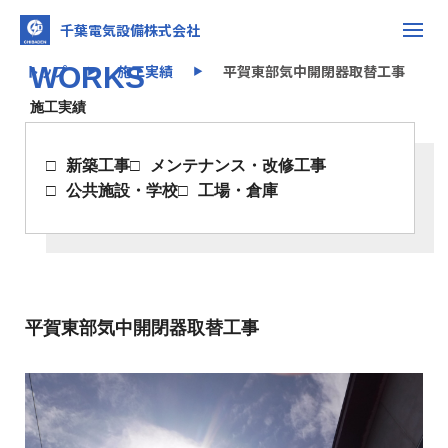
千葉電気設備株式会社
トップ
WORKS
施工実績
平賀東部気中開閉器取替工事
▶
▶
施工実績
新築工事
メンテナンス・改修工事
公共施設・学校
工場・倉庫
平賀東部気中開閉器取替工事