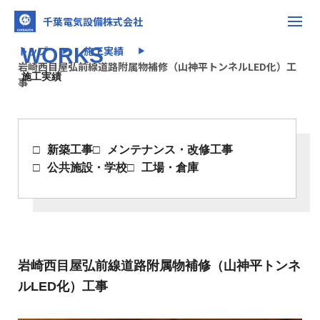
千葉電気設備株式会社
トップ
WORKS
施工実績
▶
▶
岩崎西目屋弘前線道路附属物補修（山神平トンネルLED化）工
施工実績
事
新築工事
メンテナンス・改修工事
公共施設・学校
工場・倉庫
岩崎西目屋弘前線道路附属物補修（山神平トンネ
ルLED化）工事