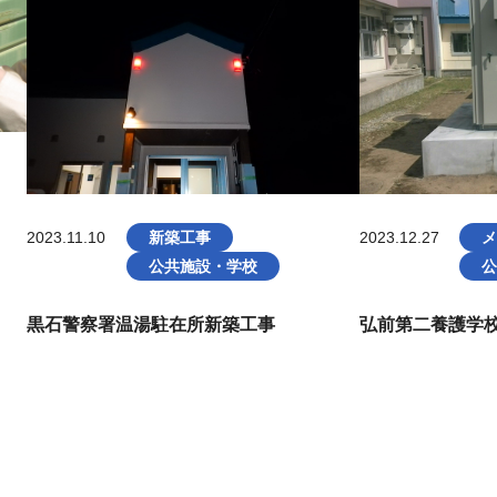
2023.11.10
新築工事
2023.12.27
メ
公共施設・学校
公
黒石警察署温湯駐在所新築工事
弘前第二養護学