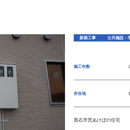
新築工事
公共施設・
施工年数
所在地
黒石市営あけぼの住宅